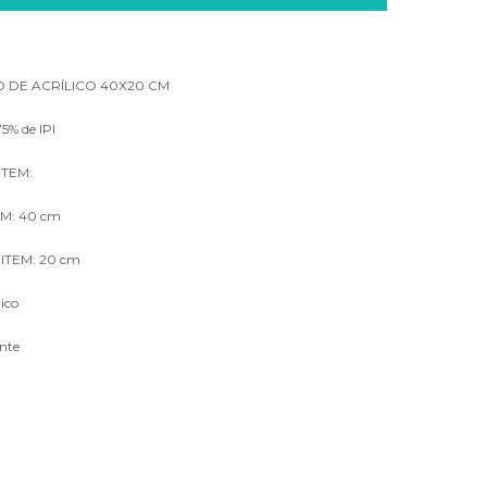
O DE ACRÍLICO 40X20 CM
5% de IPI
TEM:
M: 40 cm
ITEM: 20 cm
ico
nte