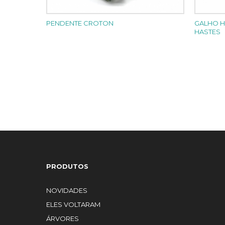
PENDENTE CROTON
GALHO H
HASTES
PRODUTOS
NOVIDADES
ELES VOLTARAM
ÁRVORES