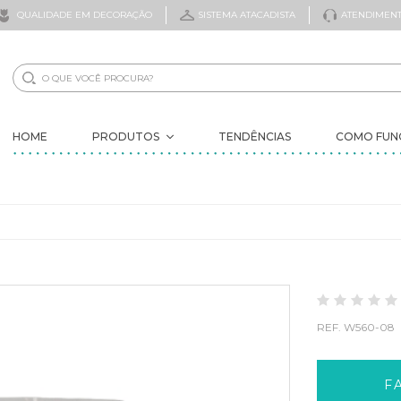
QUALIDADE EM DECORAÇÃO
SISTEMA ATACADISTA
ATENDIMENT
HOME
PRODUTOS
TENDÊNCIAS
COMO FUN
NOVIDADES
ELES VOLTARAM
ÁRVORES
DECORAÇÃO
FLORES
FOLHAGENS
FRUTAS ARTIFICIAIS
REF.
W560-08
SECOS
ITENS PROMOCIONAIS
VASOS