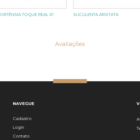
ORTÊNSIA TOQUE REAL X1
SUCULENTA ARISTATA
Avaliações
NAVEGUE
V
Cadastro
A
Login
T
Contato