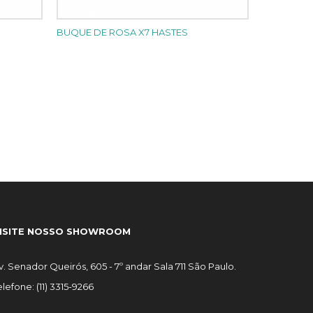
BUQUE DE ROSA X7 HASTES
ISITE NOSSO SHOWROOM
v. Senador Queirós, 605 - 7º andar Sala 711 São Paulo.
elefone: (11) 3315-9266