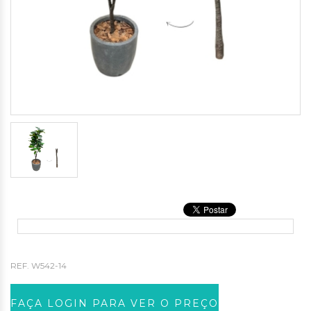
REF.
W542-14