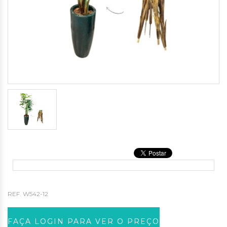
REF.
W542-12