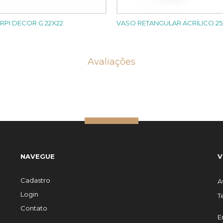
RPI DECOR G 22X22
VASO RETANGULAR ACRÍLICO 25
Avaliações
NAVEGUE
V
Cadastro
A
Login
T
Contato
E