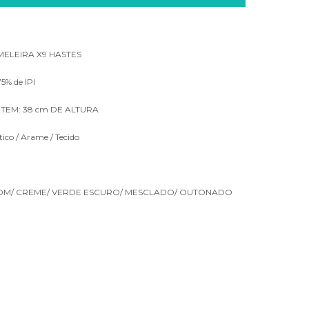
ELEIRA X9 HASTES
5% de IPI
TEM: 38 cm DE ALTURA
ico / Arame / Tecido
OM/ CREME/ VERDE ESCURO/ MESCLADO/ OUTONADO