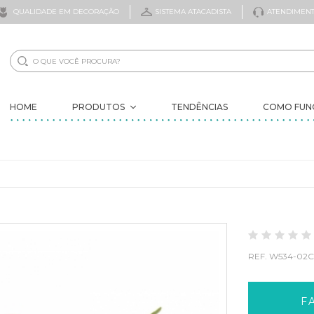
QUALIDADE EM DECORAÇÃO
SISTEMA ATACADISTA
ATENDIMENT
HOME
PRODUTOS
TENDÊNCIAS
COMO FUN
NOVIDADES
ELES VOLTARAM
ÁRVORES
DECORAÇÃO
FLORES
FOLHAGENS
FRUTAS ARTIFICIAIS
REF.
W534-02
SECOS
ITENS PROMOCIONAIS
VASOS