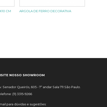
X10 CM
ARGOLA DE FERRO DECORATIVA
ISITE NOSSO SHOWROOM
v. Senador Queirós, 605 - 7º andar Sala 711 São Paulo.
elefone: (11) 3315-9266
mail para dúvidas e sugestões: