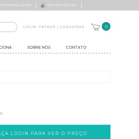
O PERSONALIZADO
SITE 100% SEGURO
0
LOGIN:
ENTRAR
|
CADASTRAR
CIONA
SOBRE NÓS
CONTATO
CR