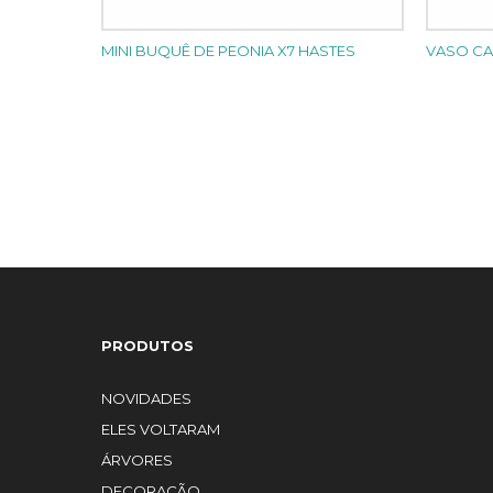
MINI BUQUÊ DE PEONIA X7 HASTES
VASO CA
PRODUTOS
NOVIDADES
ELES VOLTARAM
ÁRVORES
DECORAÇÃO