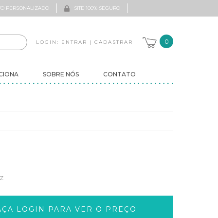
O PERSONALIZADO
SITE 100% SEGURO
0
LOGIN:
ENTRAR
|
CADASTRAR
CIONA
SOBRE NÓS
CONTATO
Z