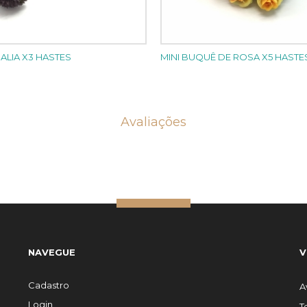
ALIA X3 HASTES
MINI BUQUÊ DE ROSA X5 HASTE
Avaliações
NAVEGUE
V
Cadastro
A
Login
T