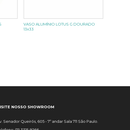
S
VASO ALUMÍNIO LOTUS G DOURADO
13x33
ISITE NOSSO SHOWROOM
v. Senador Queirós, 605 - 7º andar Sala 711 São Paulo.
elefone: (11) 3315-9266