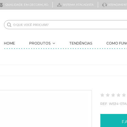
QUALIDADE EM DECORAÇÃO
SISTEMA ATACADISTA
ATENDIMENT
HOME
PRODUTOS
TENDÊNCIAS
COMO FUN
NOVIDADES
ELES VOLTARAM
ÁRVORES
DECORAÇÃO
FLORES
FOLHAGENS
FRUTAS ARTIFICIAIS
REF.
W534-07A
SECOS
ITENS PROMOCIONAIS
VASOS