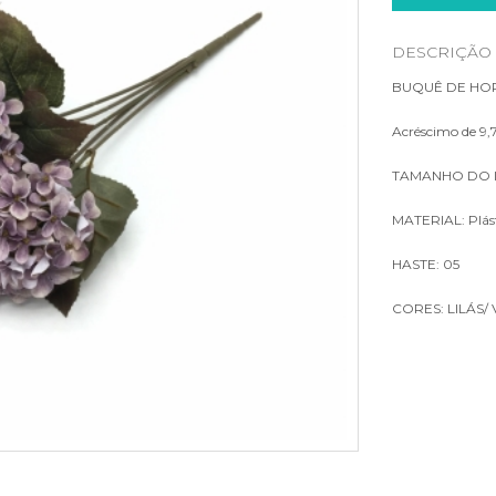
LUMINÁRIAS
DESCRIÇÃO
PLACA DE GRAMA
BUQUÊ DE HOR
Acréscimo de 9,7
TAMANHO DO I
MATERIAL: Plást
HASTE: 05
CORES: LILÁS/