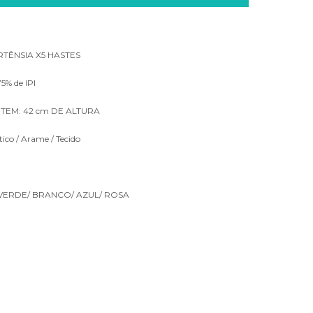
TÊNSIA X5 HASTES
5% de IPI
TEM: 42 cm DE ALTURA
ico / Arame / Tecido
 VERDE/ BRANCO/ AZUL/ ROSA