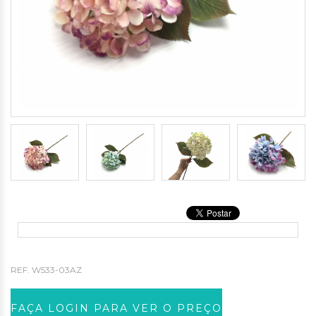
REF.
W533-03AZ