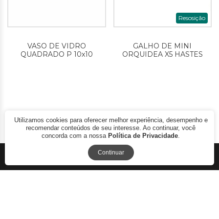
Resosição
VASO DE VIDRO
GALHO DE MINI
QUADRADO P 10x10
ORQUIDEA X5 HASTES
Utilizamos cookies para oferecer melhor experiência, desempenho e
Avaliações
recomendar conteúdos de seu interesse. Ao continuar, você
concorda com a nossa
Política de Privacidade
.
Continuar
WINMAX LTDA 2017 - COPYRIGHT © - DESIGNED BY NEW
FOLDER.COM.BR