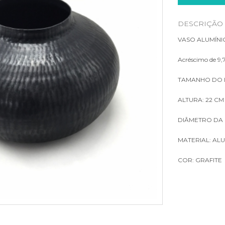
LUMINÁRIAS
DESCRIÇÃO
PLACA DE GRAMA
VASO ALUMÍNI
Acréscimo de 9,7
TAMANHO DO I
ALTURA: 22 CM
DIÂMETRO DA 
MATERIAL: AL
COR: GRAFITE