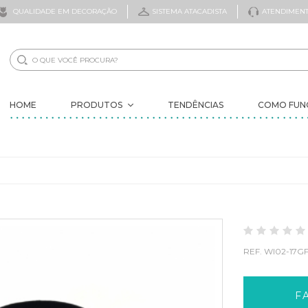
QUALIDADE EM DECORAÇÃO
SISTEMA ATACADISTA
ATENDIMENT
HOME
PRODUTOS
TENDÊNCIAS
COMO FUN
NOVIDADES
ELES VOLTARAM
ÁRVORES
DECORAÇÃO
FLORES
FOLHAGENS
FRUTAS ARTIFICIAIS
REF.
WI02-17G
SECOS
ITENS PROMOCIONAIS
VASOS