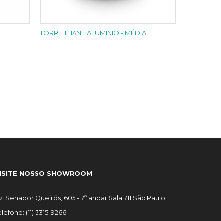
TORRE THANE ALUMÍNIO - MÉDIA
ISITE NOSSO SHOWROOM
v. Senador Queirós, 605 - 7º andar Sala 711 São Paulo.
elefone: (11) 3315-9266