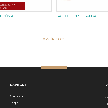
o de 50% na
echada
E PÔNIA
GALHO DE PESSEGUEIRA
Avaliações
NAVEGUE
V
Cadastro
A
Login
T