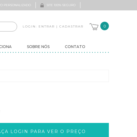
O PERSONALIZADO
SITE 100% SEGURO
0
LOGIN:
ENTRAR
|
CADASTRAR
CIONA
SOBRE NÓS
CONTATO
F